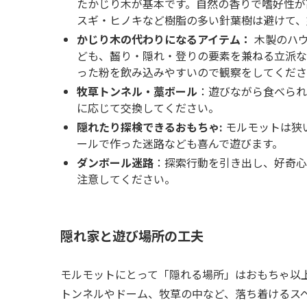
たかじり木が基本です。自然の香りで嗜好性が
スギ・ヒノキなど樹脂の多い針葉樹は避けて、
かじり木の代わりになるアイテム：
木製のハウ
ども、齧り・隠れ・登りの要素を兼ねる立派な
った粉を飲み込みやすいので観察をしてくださ
牧草トンネル・藁ボール
：遊びながら食べられ
に応じて交換してください。
隠れたり探検できるおもちゃ:
モルモットは狭
ールで作った迷路なども喜んで遊びます。
ダンボール迷路
：探索行動を引き出し、好奇心
注意してください。
隠れ家と遊び場所の工夫
モルモットにとって「隠れる場所」はおもちゃ以上
トンネルやドーム、牧草の中など、落ち着けるス