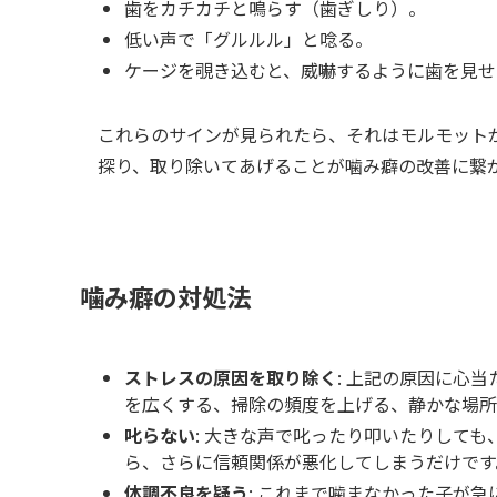
歯をカチカチと鳴らす（歯ぎしり）。
低い声で「グルルル」と唸る。
ケージを覗き込むと、威嚇するように歯を見せ
これらのサインが見られたら、それはモルモット
探り、取り除いてあげることが噛み癖の改善に繋
噛み癖の対処法
ストレスの原因を取り除く
: 上記の原因に心
を広くする、掃除の頻度を上げる、静かな場所
叱らない
: 大きな声で叱ったり叩いたりして
ら、さらに信頼関係が悪化してしまうだけです
体調不良を疑う
: これまで噛まなかった子が