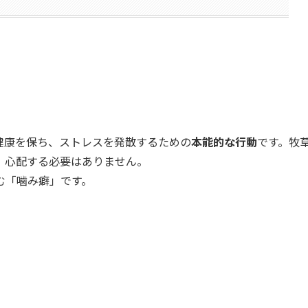
健康を保ち、ストレスを発散するための
本能的な行動
です。牧
、心配する必要はありません。
む「噛み癖」です。