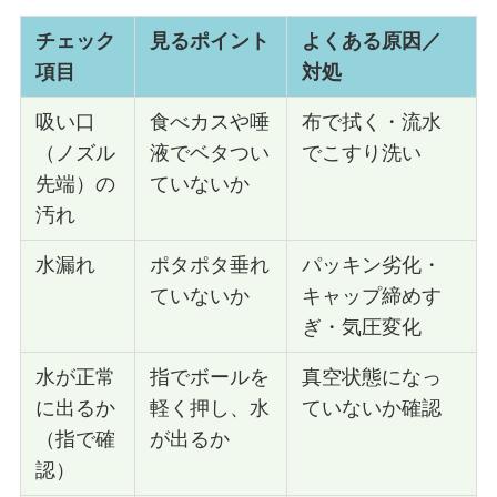
チェック
見るポイント
よくある原因／
項目
対処
吸い口
食べカスや唾
布で拭く・流水
（ノズル
液でベタつい
でこすり洗い
先端）の
ていないか
汚れ
水漏れ
ポタポタ垂れ
パッキン劣化・
ていないか
キャップ締めす
ぎ・気圧変化
水が正常
指でボールを
真空状態になっ
に出るか
軽く押し、水
ていないか確認
（指で確
が出るか
認）